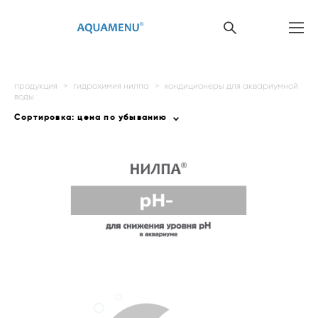
продукция
>
гидрохимия нилпа
>
кондиционеры для аквариумной
воды
Сортировка:
цена по убыванию