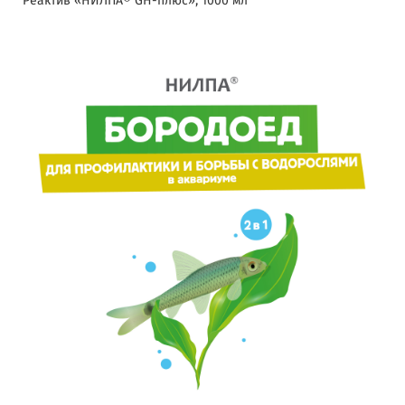
Реактив «НИЛПА® GH-плюс», 1000 мл