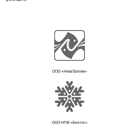
ООО «НеваТропик»
ООО НПФ «Бентос»