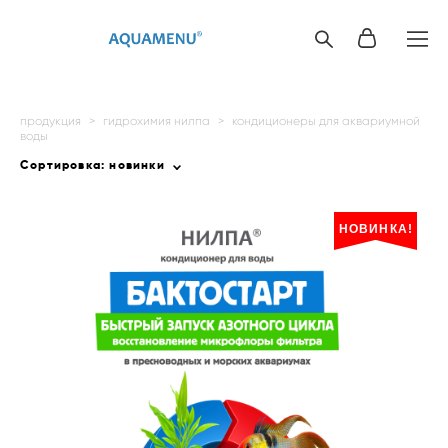
продукция
>
гидрохимия нилпа
>
кондиционеры для аквариумной
воды
Сортировка:
новинки
НОВИНКА!