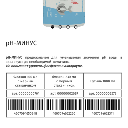
pH-МИНУС
pH-МИНУС
предназначен для уменьшения значения рН воды в
аквариуме до необходимой величины.
Не повышает уровень фосфатов в аквариуме.
Флакон 100 мл
Флакон 230 мл
с мерным
с мерным
Бутыль 1000 мл
стаканчиком
стаканчиком
арт. 00000000764
арт. 00000002639
арт. 00000002578
4607094650348
4607094652250
4607094652311