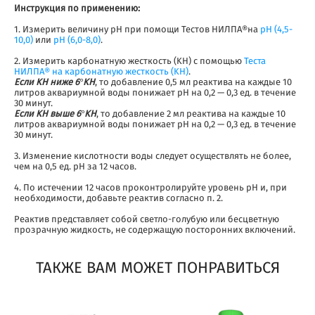
Инструкция по применению:
1. Измерить величину рН при помощи Тестов НИЛПА®на
pH (4,5-
10,0)
или
pH (6,0-8,0)
.
2. Измерить карбонатную жесткость (KH) с помощью
Теста
НИЛПА® на карбонатную жесткость (KH)
.
Если KH ниже 6°KH
, то добавление 0,5 мл реактива на каждые 10
литров аквариумной воды понижает рН на 0,2 — 0,3 ед. в течение
30 минут.
Если KН выше 6°KH
, то добавление 2 мл реактива на каждые 10
литров аквариумной воды понижает рН на 0,2 — 0,3 ед. в течение
30 минут.
3. Изменение кислотности воды следует осуществлять не более,
чем на 0,5 ед. pH за 12 часов.
4. По истечении 12 часов проконтролируйте уровень рН и, при
необходимости, добавьте реактив согласно п. 2.
Реактив представляет собой светло-голубую или бесцветную
прозрачную жидкость, не содержащую посторонних включений.
ТАКЖЕ ВАМ МОЖЕТ ПОНРАВИТЬСЯ