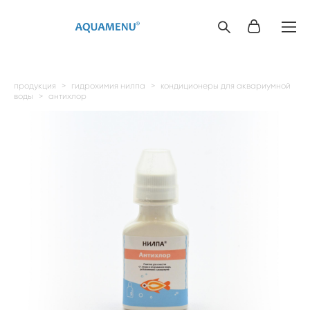
продукция
>
гидрохимия нилпа
>
кондиционеры для аквариумной
воды
>
антихлор