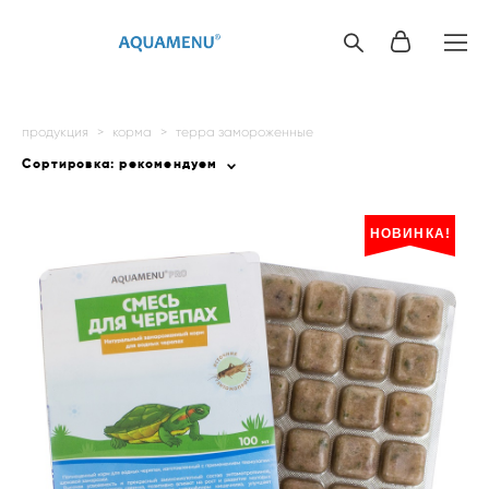
продукция
>
корма
>
терра замороженные
Сортировка:
рекомендуем
НОВИНКА!