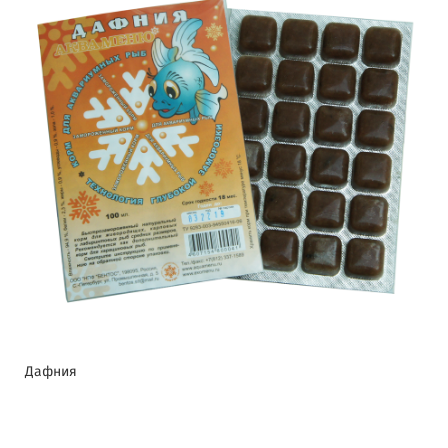
Дафния