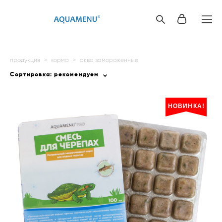
продукция
>
корма
>
аква замороженные
Сортировка:
рекомендуем
НОВИНКА!