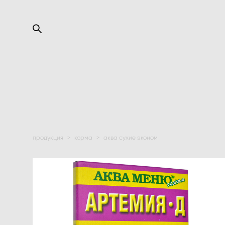
продукция
>
корма
>
аква сухие эконом