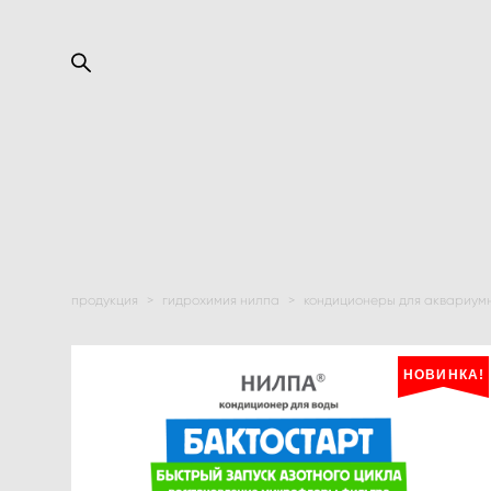
продукция
>
гидрохимия нилпа
>
кондиционеры для аквариум
НОВИНКА!