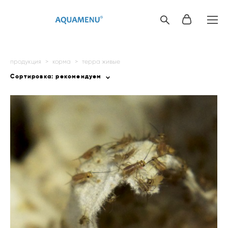
продукция
>
корма
>
терра живые
Сортировка:
рекомендуем