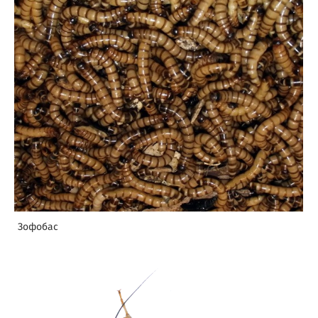
Зофобас