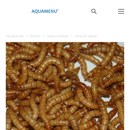
продукция
>
корма
>
терра живые
>
мучной червь