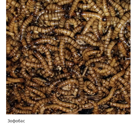
Зофобас