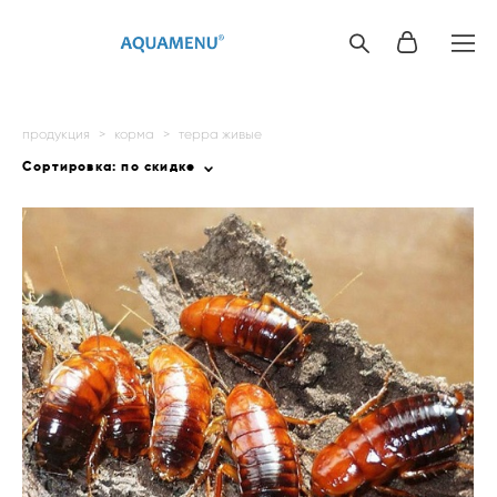
продукция
>
корма
>
терра живые
Сортировка:
по скидке