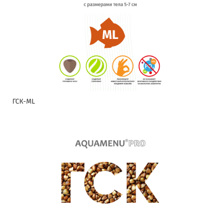
ГСК-ML