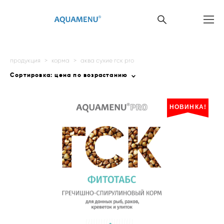
продукция
>
корма
>
аква сухие гск pro
Сортировка:
цена по возрастанию
НОВИНКА!