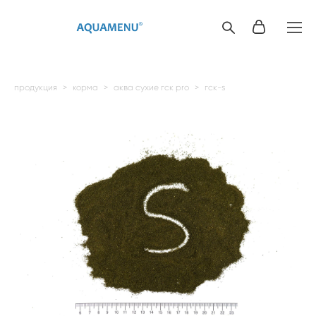
продукция
>
корма
>
аква сухие гск pro
>
гск-s