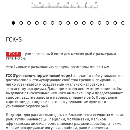
ГСК-S
ГСК-S
– универсальный корм для мелких рыб с размерами
тела 1–3 см.
Устойчивые к размоканию гранулы размером менее 1 мм.
ГСК (Гречишно-спирулиновый корм)
сочетает в себе уникальные
диетические и стимулирующие свойства гречки и спирулины,
легко усваивается и создаёт минимальную нагрузку на
экосистему аквариума. Даже при интенсивном кормлении рыбы
выделяют относительно немного аммиака. Корм предотвращает
запоры, вздутие живота и переворачивание рыб. Природные
каротиноиды, входящие в состав улучшают иммунитет и
усиливают окраску рыб.
Подходит для растительноядных и большинства всеядных мелких
рыб: гуппи, меченосцы, пецилии, моллинезии, мальков
африканских цихлид, неонов, мелких радужниц, расбор, а также
мелкие аквариумные лягушки, крабики, раки и креветки.