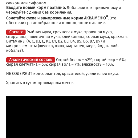
сачком или сифоном.
Вводите новый корм поэтапно.
Добавляйте к привычному и
чередуйте с днями без кормления.
®
Сочетайте сухие и замороженные корма АКВА МЕНЮ
.
Это
обеспечит разнообразное и полноценное питание.
Состав:
Рыбная мука, гречневая мука, травяная мука,
спирулина, пшеничная мука, клейковина, соевая мука, крахмал.
Витамины (A, C, D3, E, K3, B1, B2, B3, B4, B5, B6, B7, B9) и
микроэлементы (железо, цинк, марганец, медь, йод, калий,
кобальт).
Аналитический состав:
Сырой белок – 42%; сырой жир – 6%;
сырая клетчатка – 6%; сырая зола – 7%; влажность – 10%.
НЕ СОДЕРЖИТ консервантов, красителей, усилителей вкуса.
Хранить в сухом прохладном месте.