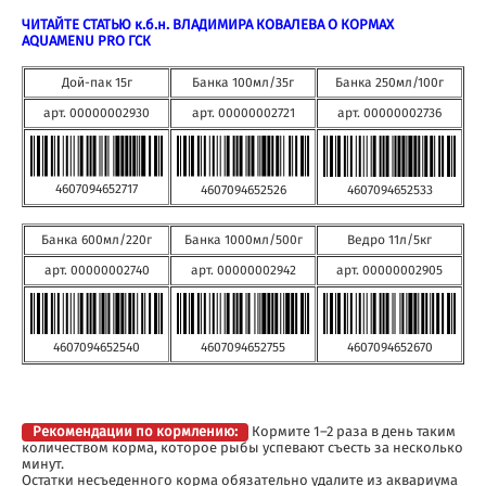
ЧИТАЙТЕ СТАТЬЮ к.б.н. ВЛАДИМИРА КОВАЛЕВА О КОРМАХ
AQUAMENU PRO ГСК
Дой-пак 15г
Банка 100мл/35г
Банка 250мл/100г
арт. 00000002930
арт. 00000002721
арт. 00000002736
4607094652717
4607094652533
4607094652526
Банка 600мл/220г
Банка 1000мл/500г
Ведро 11л/5кг
арт. 00000002740
арт. 00000002942
арт. 00000002905
4607094652540
4607094652755
4607094652670
Рекомендации по кормлению:
Кормите 1–2 раза в день таким
количеством корма, которое рыбы успевают съесть за несколько
минут.
Остатки несъеденного корма обязательно удалите из аквариума