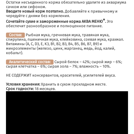
Остатки несъеденного корма обязательно удалите из аквариума
сачком или сифоном.
Вводите новый корм поэтапно.
Добавляйте к привычному и
чередуйте с днями без кормления.
®
Сочетайте сухие и замороженные корма АКВА МЕНЮ
.
Это
обеспечит разнообразное и полноценное питание.
Состав:
Рыбная мука, гречневая мука, травяная мука,
спирулина, пшеничная мука, клейковина, соевая мука, крахмал.
Витамины (A, C, D3, E, K3, B1, B2, B3, B4, B5, B6, B7, B9) и
микроэлементы (железо, цинк, марганец, медь, йод, калий,
кобальт).
Аналитический состав:
Сырой белок – 42%; сырой жир – 6%;
сырая клетчатка – 6%; сырая зола – 7%; влажность – 10%.
НЕ СОДЕРЖИТ консервантов, красителей, усилителей вкуса.
Условия хранения:
Хранить в сухом прохладном месте.
Срок годности:
18 месяцев.