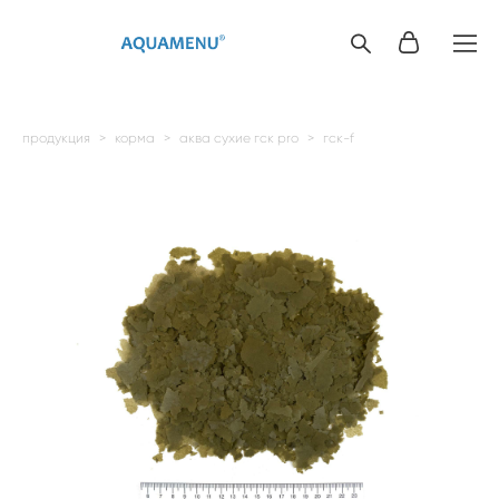
продукция
>
корма
>
аква сухие гск pro
>
гск-f