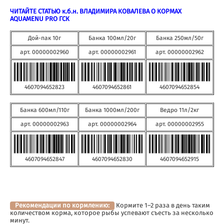
ЧИТАЙТЕ СТАТЬЮ к.б.н. ВЛАДИМИРА КОВАЛЕВА О КОРМАХ
AQUAMENU PRO ГСК
Дой-пак 10г
Банка 100мл/20г
Банка 250мл/50г
арт. 00000002960
арт. 00000002961
арт. 00000002962
4607094652823
4607094652861
4607094652854
Банка 600мл/110г
Банка 1000мл/200г
Ведро 11л/2кг
арт. 00000002963
арт. 00000002964
арт. 00000002955
4607094652847
4607094652830
4607094652915
Рекомендации по кормлению:
Кормите 1–2 раза в день таким
количеством корма, которое рыбы успевают съесть за несколько
минут.