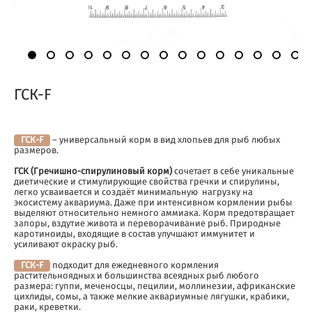
ГСК-F
ГСК-F
– универсальный корм в вид хлопьев для рыб любых
размеров.
ГСК (Гречишно-спирулиновый корм)
сочетает в себе уникальные
диетические и стимулирующие свойства гречки и спирулины,
легко усваивается и создаёт минимальную нагрузку на
экосистему аквариума. Даже при интенсивном кормлении рыбы
выделяют относительно немного аммиака. Корм предотвращает
запоры, вздутие живота и переворачивание рыб. Природные
каротиноиды, входящие в состав улучшают иммунитет и
усиливают окраску рыб.
ГСК-F
подходит для ежедневного кормления
растительноядных и большинства всеядных рыб любого
размера: гуппи, меченосцы, пецилии, моллинезии, африканские
цихлиды, сомы, а также мелкие аквариумные лягушки, крабики,
раки, креветки.