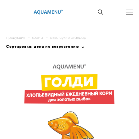
продукция
>
корма
>
аква сухие стандарт
Сортировка:
цена по возрастанию