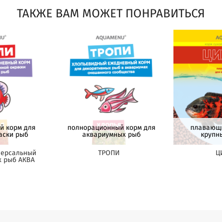
ТАКЖЕ ВАМ МОЖЕТ ПОНРАВИТЬСЯ
й корм для
полнорационный корм для
плавающи
аски рыб
аквариумных рыб
крупн
версальный
ТРОПИ
Ц
х рыб АКВА