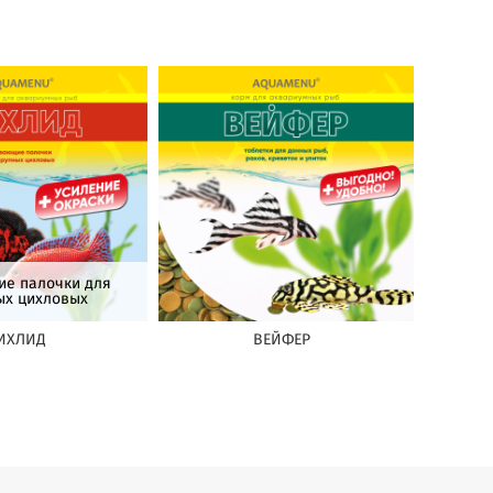
е палочки для
ых цихловых
ИХЛИД
ВЕЙФЕР