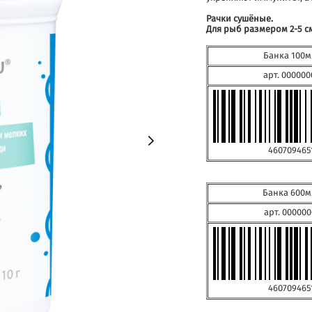
Рачки сушёные.
Для рыб размером 2-5 с
Банка 100м
арт. 000000
460709465
Банка 600м
арт. 000000
460709465