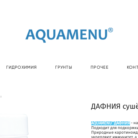
ГИДРОХИМИЯ
ГРУНТЫ
ПРОЧЕЕ
КОН
я
ДАФНИЯ суш
®
AQUAMENU
ДАФНИЯ
- н
Подходит для подкормки
Природные каротиноиды,
укрепляют иммунитет, а