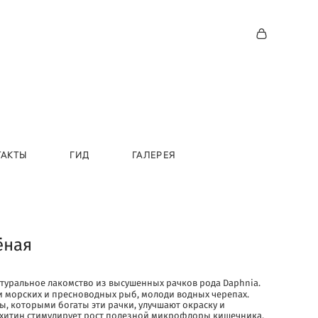
ТАКТЫ
ГИД
ГАЛЕРЕЯ
ёная
атуральное лакомство из высушенных рачков рода Daphnia.
 морских и пресноводных рыб, молоди водных черепах.
 которыми богаты эти рачки, улучшают окраску и
 хитин стимулирует рост полезной микрофлоры кишечника.