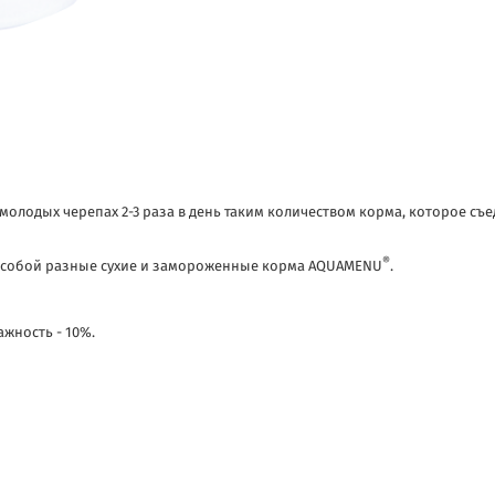
лодых черепах 2-3 раза в день таким количеством корма, которое съед
®
 собой разные сухие и замороженные корма AQUAMENU
.
ажность - 10%.