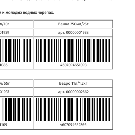
м и молодых водных черепах.
л/10г
Банка 250мл/25г
01939
арт. 00000001938
1086
4607094651093
л/55г
Ведро 11л/1,2кг
01937
арт. 00000002662
1109
4607094652366