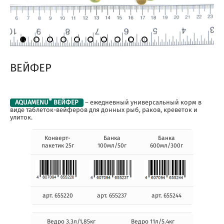
ВЕЙФЕР
®
AQUAMENU
ВЕЙФЕР
– ежедневный универсальный корм в
виде таблеток-вейферов для донных рыб, раков, креветок и
улиток.
Конверт-
Банка
Банка
пакетик 25г
100мл/50г
600мл/300г
арт. 655220
арт. 655237
арт. 655244
Ведро 3.3л/1,85кг
Ведро 11л/5.4кг