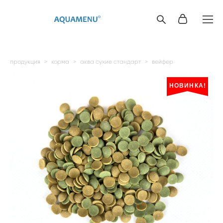
продукция
>
корма
>
аква сухие стандарт
>
вейфер
НОВИНКА!