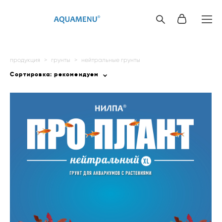
продукция
>
грунты
>
нейтральные грунты
Сортировка:
рекомендуем