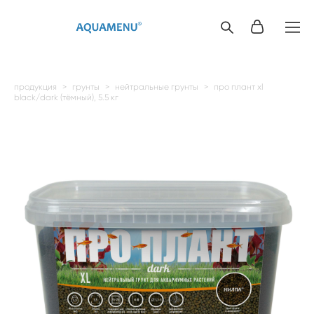
продукция
>
грунты
>
нейтральные грунты
>
про плант xl
black/dark (тёмный), 5.5 кг