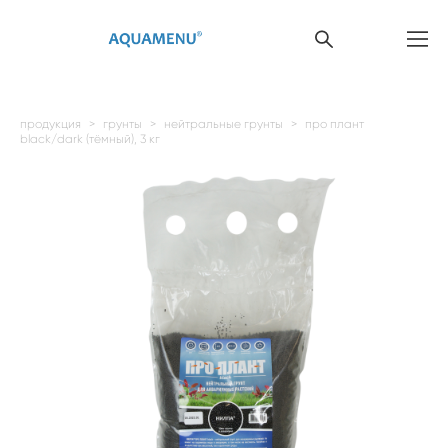
продукция
>
грунты
>
нейтральные грунты
>
про плант
black/dark (тёмный), 3 кг