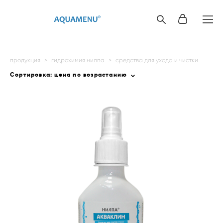
продукция
>
гидрохимия нилпа
>
средства для ухода и чистки
Сортировка:
цена по возрастанию