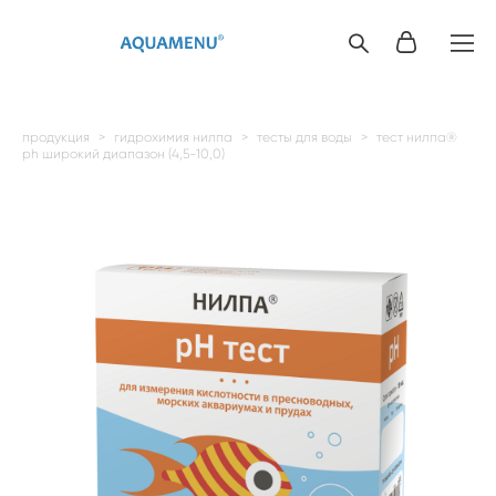
продукция
>
гидрохимия нилпа
>
тесты для воды
>
тест нилпа®
ph широкий диапазон (4,5-10,0)