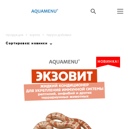
продукция
>
корма
>
терра добавки
Сортировка:
новинки
НОВИНКА!