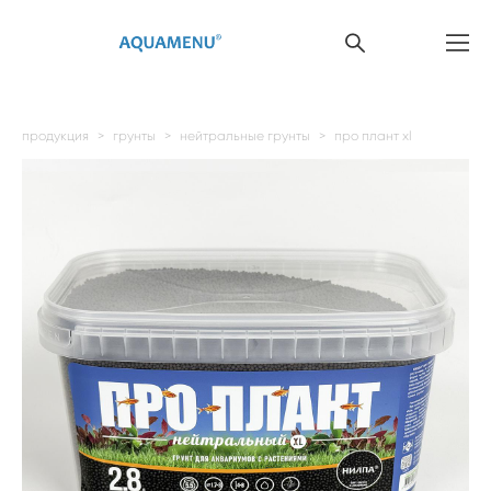
продукция
>
грунты
>
нейтральные грунты
>
про плант xl