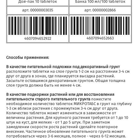
Дой-пак 10 таблеток
Банка 100 мл/100 таблеток
арт. 00000003035
арт. 00000002866
4607094652663
4607094652922
Способы применения:
В качестве питательной подложки под декоративный грунт
расположите таблетки на слое грунта 1-2 см на расстоянии 3-4 см
друг от друга в зонах, где планируется высадка растений.
Засыпьте оставшимся декоративным грунтом. Общая толщина
слоя грунта должна быть не менее 4 см.
В качестве подкормки растений или для восстановления
питательности старого питательного грунта
поместите
необходимое количество таблеток МИКРОТАБС в грунт на глубину
1-3 см вблизи растения с промежутком 3-4 см друг от друга.
Количество таблеток может изменяться в зависимости от
величины растения. Для крупного растения требуется от 1 до 10
штук на куст, для мелких - от 1 до 5 штук. При заметном
замедлении скорости роста растений сделайте повторное
внесение. Частичное обновление питательного грунта может
потребоваться через 3-6 месяцев, полное - через 6-12 месяцев.