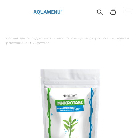
продукция
>
гидрохимия нилпа
>
стимуляторы роста аквариумных
растений
>
микротабс