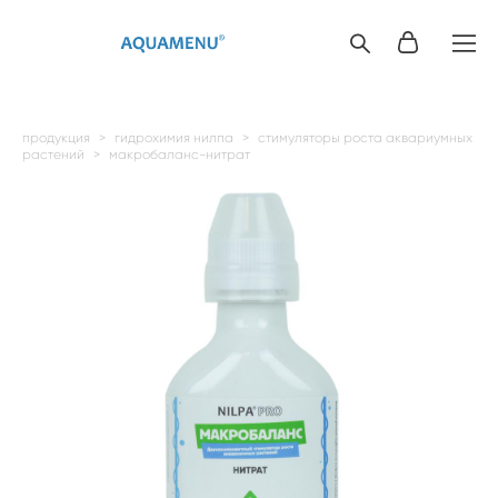
продукция
>
гидрохимия нилпа
>
стимуляторы роста аквариумных
растений
>
макробаланс-нитрат