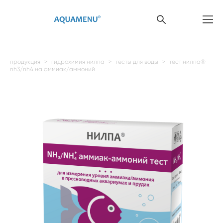
продукция
>
гидрохимия нилпа
>
тесты для воды
>
тест нилпа®
nh3/nh4 на аммиак/аммоний