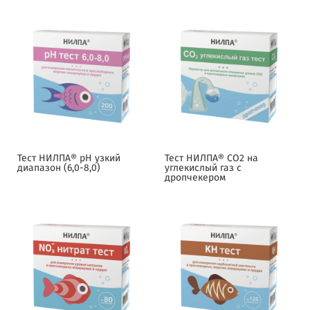
Тест НИЛПА® pH узкий
Тест НИЛПА® CO2 на
диапазон (6,0-8,0)
углекислый газ с
дропчекером