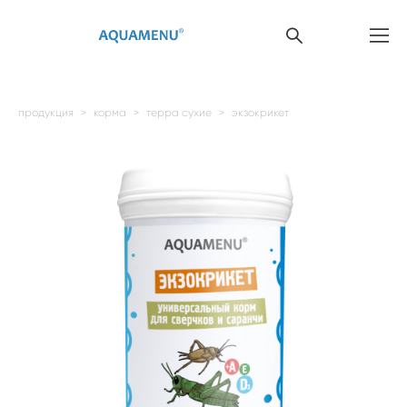
продукция
>
корма
>
терра сухие
>
экзокрикет