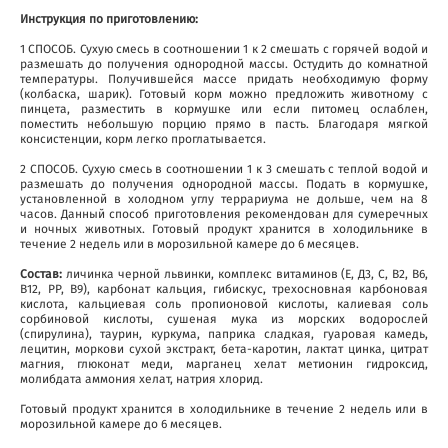
Инструкция по приготовлению:
1 СПОСОБ. Сухую смесь в соотношении 1 к 2 смешать с горячей водой и
размешать до получения однородной массы. Остудить до комнатной
температуры. Получившейся массе придать необходимую форму
(колбаска, шарик). Готовый корм можно предложить животному с
пинцета, разместить в кормушке или если питомец ослаблен,
поместить небольшую порцию прямо в пасть. Благодаря мягкой
консистенции, корм легко проглатывается.
2 СПОСОБ. Сухую смесь в соотношении 1 к 3 смешать с теплой водой и
размешать до получения однородной массы. Подать в кормушке,
установленной в холодном углу террариума не дольше, чем на 8
часов. Данный способ приготовления рекомендован для сумеречных
и ночных животных. Готовый продукт хранится в холодильнике в
течение 2 недель или в морозильной камере до 6 месяцев.
Состав:
личинка черной львинки, комплекс витаминов (Е, Д3, С, В2, В6,
В12, РР, В9), карбонат кальция, гибискус, трехосновная карбоновая
кислота, кальциевая соль пропионовой кислоты, калиевая соль
сорбиновой кислоты, сушеная мука из морских водорослей
(спирулина), таурин, куркума, паприка сладкая, гуаровая камедь,
лецитин, моркови сухой экстракт, бета-каротин, лактат цинка, цитрат
магния, глюконат меди, марганец хелат метионин гидроксид,
молибдата аммония хелат, натрия хлорид.
Готовый продукт хранится в холодильнике в течение 2 недель или в
морозильной камере до 6 месяцев.