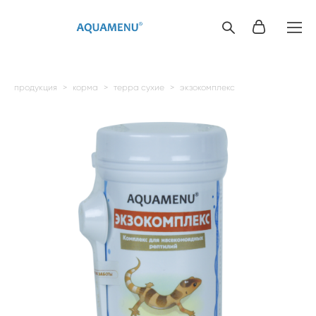
продукция
>
корма
>
терра сухие
>
экзокомплекс