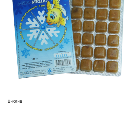
Цихлид