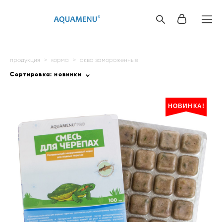
продукция
>
корма
>
аква замороженные
Сортировка:
новинки
НОВИНКА!