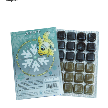
Дафния