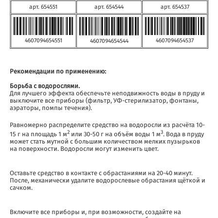
арт. 654551
арт. 654544
арт. 654537
4607094654551
4607094654537
4607094654544
Рекомендации по применению:
Борьба с водорослями.
Для лучшего эффекта обеспечьте неподвижность воды в пруду и
выключите все приборы (фильтр, УФ-стерилизатор, фонтаны,
аэраторы, помпы течения).
Равномерно распределите средство на водоросли из расчёта 10-
2
3
15 г на площадь 1 м
или 30-50 г на объём воды 1 м
. Вода в пруду
может стать мутной с большим количеством мелких пузырьков
на поверхности. Водоросли могут изменить цвет.
Оставьте средство в контакте с обрастаниями на 20-40 минут.
После, механически удалите водорослевые обрастания щёткой и
сачком.
Включите все приборы и, при возможности, создайте на