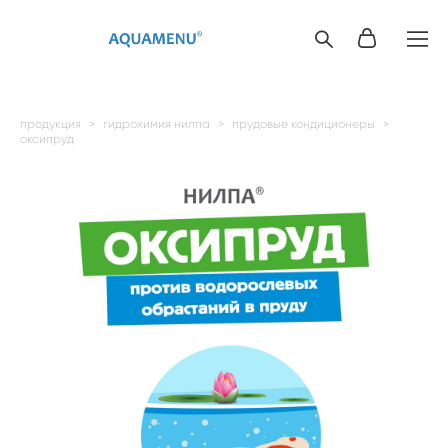
продукция
>
гидрохимия нилпа
>
прудовые кондиционеры
>
оксипруд