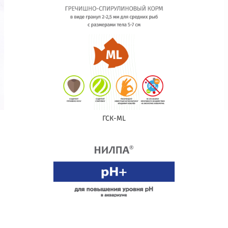
ГСК-ML