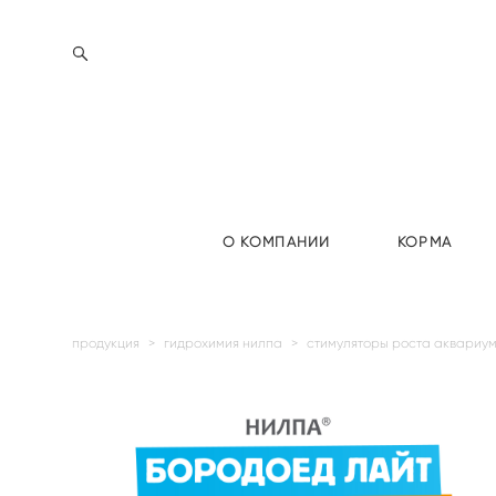
О КОМПАНИИ
КОРМА
продукция
>
гидрохимия нилпа
>
стимуляторы роста аквариу