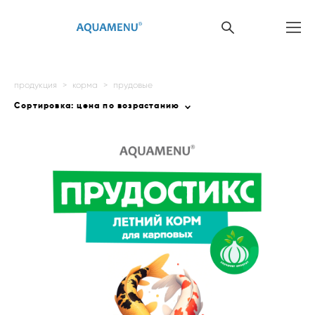
продукция
>
корма
>
прудовые
Сортировка:
цена по возрастанию